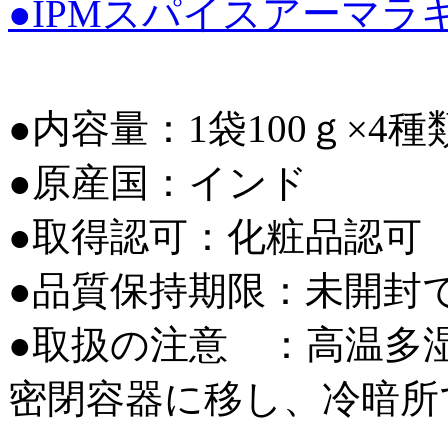
●IPMスパイスアーマラ
●内容量：1袋100ｇ×4種
●原産国：インド
●取得認可：化粧品認可
●品質保持期限：未開封
●取扱の注意 ：高温多
密閉容器に移し、冷暗所