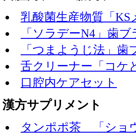
乳酸菌生産物質「KS
「ソラデーN4」歯ブ
「つまようじ法」歯
舌クリーナー「コケ
口腔内ケアセット
漢方サプリメント
タンポポ茶 「ショウ