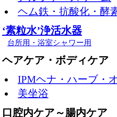
ヘム鉄・抗酸化・酵素
‘素粒水’浄活水器
台所用・浴室シャワー用
ヘアケア・ボディケア
IPMヘナ・ハーブ・
美坐浴
口腔内ケア～腸内ケア