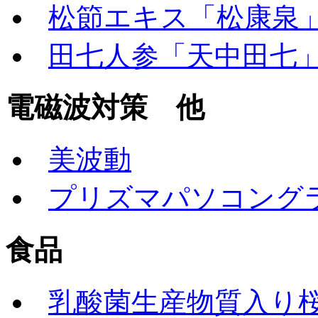
松節エキス「松康泉
田七人参「天中田七
電磁波対策 他
美波動
プリズマパソコング
食品
乳酸菌生産物質入り