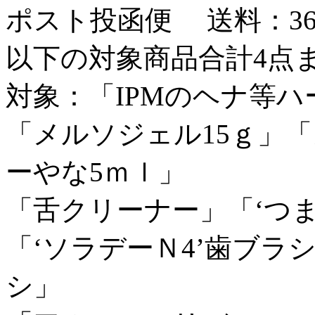
ポスト投函便
送料：3
以下の対象商品合計4点
対象：「IPMのヘナ等
「メルソジェル15ｇ」「
ーやな5ｍｌ」
「舌クリーナー」「‘つ
「‘ソラデーＮ4’歯ブ
シ」