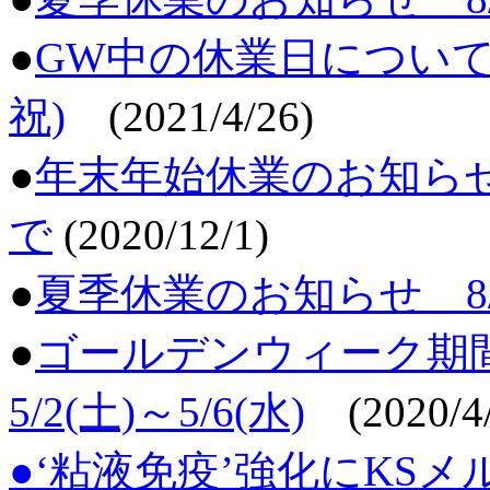
●
GW中の休業日について 4
祝)
(2021/4/26)
●
年末年始休業のお知らせ 1
で
(2020/12/1)
●
夏季休業のお知らせ 8/13
●
ゴールデンウィーク期間中
5/2(土)～5/6(水)
(2020/4/
●‘粘液免疫’強化にKSメ