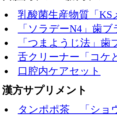
乳酸菌生産物質「KS
「ソラデーN4」歯ブ
「つまようじ法」歯
舌クリーナー「コケ
口腔内ケアセット
漢方サプリメント
タンポポ茶 「ショウ