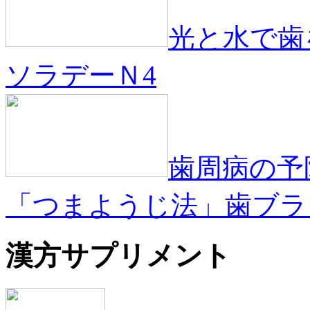
光と水で歯
ソラデーＮ4
歯周病の予
「つまようじ法」歯ブラシ
漢方サプリメント