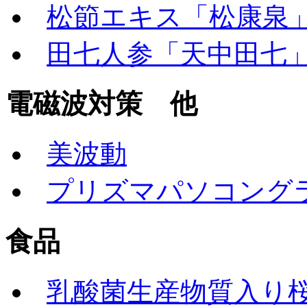
松節エキス「松康泉
田七人参「天中田七
電磁波対策 他
美波動
プリズマパソコング
食品
乳酸菌生産物質入り