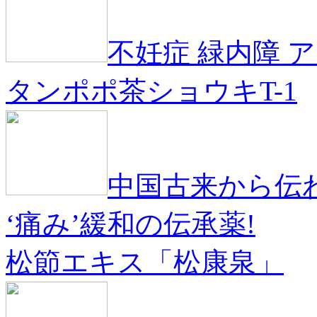
不妊症 緑内障 
タンポポ茶ショウキT-1
中国古来から伝
‘痛み’緩和の伝承薬!
松節エキス「松康泉」