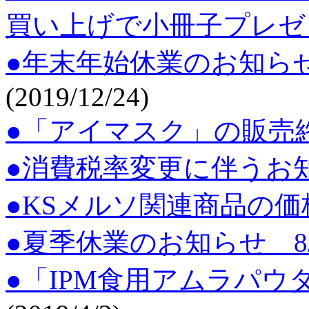
買い上げで小冊子プレ
●年末年始休業のお知らせ 1
(2019/12/24)
●「アイマスク」の販売
●消費税率変更に伴うお
●KSメルソ関連商品の
●夏季休業のお知らせ 8/10(土
●「IPM食用アムラパウ