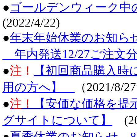
●
ゴールデンウィーク中
(2022/4/22)
●
年末年始休業のお知らせ 1
年内発送12/27ご注文分まで 
●
注！
【初回商品購入時
用の方へ】
（2021/8/2
●
注！
【安価な価格を提
グサイトについて】
(20
●
夏季休業のお知らせ 8/13