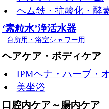
ヘム鉄・抗酸化・酵素
‘素粒水’浄活水器
台所用・浴室シャワー用
ヘアケア・ボディケア
IPMヘナ・ハーブ・
美坐浴
口腔内ケア～腸内ケア