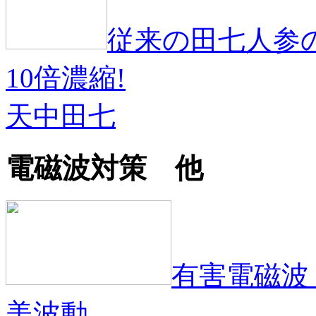
従来の田七人参
10倍濃縮!
天中田七
電磁波対策 他
有害電磁波
美波動