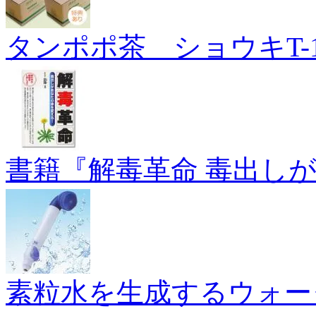
タンポポ茶 ショウキT-1
書籍『解毒革命 毒出し
素粒水を生成するウォー