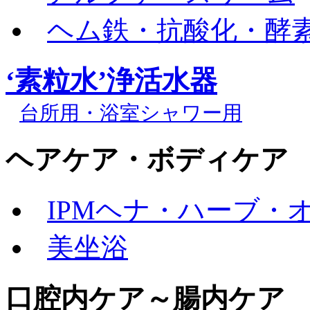
ヘム鉄・抗酸化・酵素
‘素粒水’浄活水器
台所用・浴室シャワー用
ヘアケア・ボディケア
IPMヘナ・ハーブ・
美坐浴
口腔内ケア～腸内ケア