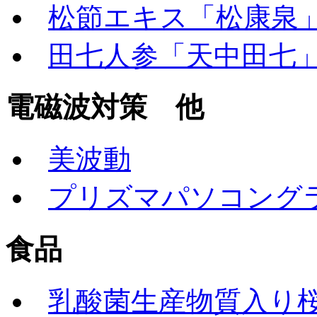
松節エキス「松康泉
田七人参「天中田七
電磁波対策 他
美波動
プリズマパソコング
食品
乳酸菌生産物質入り