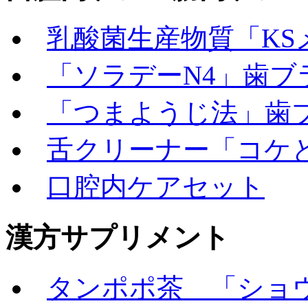
乳酸菌生産物質「KS
「ソラデーN4」歯ブ
「つまようじ法」歯
舌クリーナー「コケ
口腔内ケアセット
漢方サプリメント
タンポポ茶 「ショウ